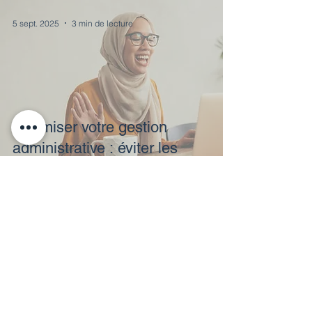
5 sept. 2025
3 min de lecture
Optimiser votre gestion
administrative : éviter les
erreurs courantes et gagner
en efficacité
5 sept. 2025
3 min de lecture