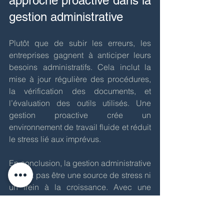
approche proactive dans la 
gestion administrative
Plutôt que de subir les erreurs, les 
entreprises gagnent à anticiper leurs 
besoins administratifs. Cela inclut la 
mise à jour régulière des procédures, 
la vérification des documents, et 
l’évaluation des outils utilisés. Une 
gestion proactive crée un 
environnement de travail fluide et réduit 
le stress lié aux imprévus.
En conclusion, la gestion administrative 
ne doit pas être une source de stress ni 
un frein à la croissance. Avec une 
organisation claire, des processus 
standardisés et un suivi efficace, les 
erreurs peuvent être largement évitées. 