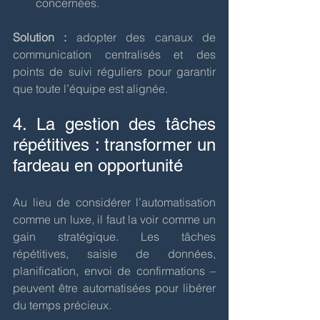
concernées.
Solution :
 adopter des canaux de 
communication centralisés et des 
points de suivi réguliers pour garantir 
que toute l’équipe est alignée.
4. La gestion des tâches 
répétitives : transformer un 
fardeau en opportunité
Au lieu de considérer l’automatisation 
comme un luxe, il faut la voir comme un 
gain stratégique. Les tâches 
répétitives, saisie de données, 
planification, envoi de confirmations – 
peuvent être automatisées pour libérer 
du temps précieux.