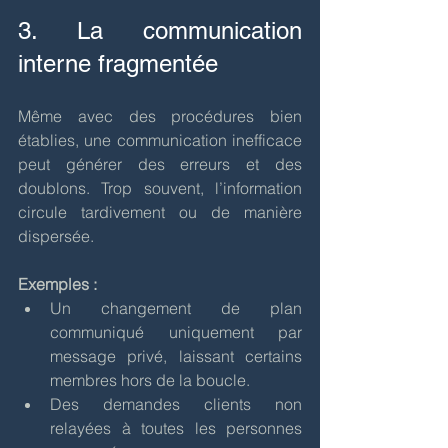
3. La communication 
interne fragmentée
Même avec des procédures bien 
établies, une communication inefficace 
peut générer des erreurs et des 
doublons. Trop souvent, l’information 
circule tardivement ou de manière 
dispersée.
Exemples :
Un changement de plan 
communiqué uniquement par 
message privé, laissant certains 
membres hors de la boucle.
Des demandes clients non 
relayées à toutes les personnes 