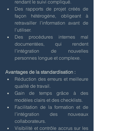
rendant le suivi compliqué.
Des rapports de projet créés de 
façon hétérogène, obligeant à 
retravailler l’information avant de 
l’utiliser.
Des procédures internes mal 
documentées, qui rendent 
l’intégration de nouvelles 
personnes longue et complexe.
Avantages de la standardisation :
Réduction des erreurs et meilleure 
qualité de travail.
Gain de temps grâce à des 
modèles clairs et des checklists.
Facilitation de la formation et de 
l’intégration des nouveaux 
collaborateurs.
Visibilité et contrôle accrus sur les 