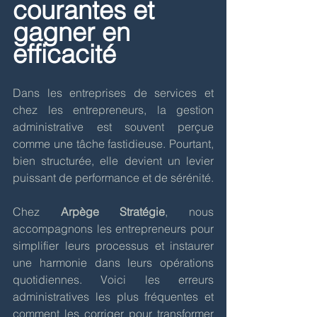
courantes et 
gagner en 
efficacité
Dans les entreprises de services et 
chez les entrepreneurs, la gestion 
administrative est souvent perçue 
comme une tâche fastidieuse. Pourtant, 
bien structurée, elle devient un levier 
puissant de performance et de sérénité. 
Chez 
Arpège Stratégie
, nous 
accompagnons les entrepreneurs pour 
simplifier leurs processus et instaurer 
une harmonie dans leurs opérations 
quotidiennes. Voici les erreurs 
administratives les plus fréquentes et 
comment les corriger pour transformer 