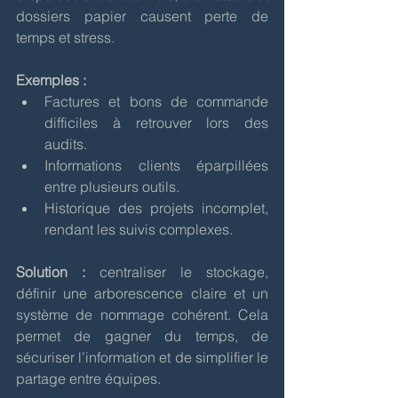
dossiers papier causent perte de 
temps et stress.
Exemples :
Factures et bons de commande 
difficiles à retrouver lors des 
audits.
Informations clients éparpillées 
entre plusieurs outils.
Historique des projets incomplet, 
rendant les suivis complexes.
Solution :
 centraliser le stockage, 
définir une arborescence claire et un 
système de nommage cohérent. Cela 
permet de gagner du temps, de 
sécuriser l’information et de simplifier le 
partage entre équipes.